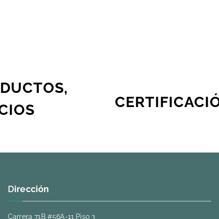
ODUCTOS,
CERTIFICACI
CIOS
D
irección
Carrera 71B #56A-11 Piso 3